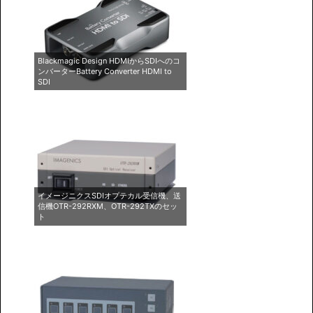
Blackmagic Design HDMIからSDIへのコ
ンバーターBattery Converter HDMI to
SDI
イメージニクスSDIオプテカル受信機、送
信機OTR-292RXM、OTR-292TXのセッ
ト