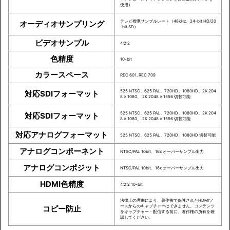
使用）
テレビ標準サンプルレート（48kHz、24-bit HD/20
オーディオサンプリング
-bit SD）
ビデオサンプル
4:2:2
色精度
10-bit
カラースペース
REC 601, REC 709
525 NTSC、625 PAL、720HD、1080HD、2K 204
対応SDIフォーマット
8 x 1080、 2K 2048 x 1556 切替可能
525 NTSC、625 PAL、720HD、1080HD、2K 204
対応SDIフォーマット
8 x 1080、 2K 2048 x 1556 切替可能
対応アナログフォーマット
525 NTSC、625 PAL、720HD、1080HD 切替可能
アナログコンポーネント
NTSC/PAL 10bit、16x オーバーサンプル出力
アナログコンポジット
NTSC/PAL 10bit、16x オーバーサンプル出力
HDMI色精度
4:2:2 10-bit
法律上の理由により、著作権で保護されたHDMIソ
ースからのキャプチャーはできません。コンテンツ
コピー防止
をキャプチャー・配信する前に、著作権の所有を確
認してください。