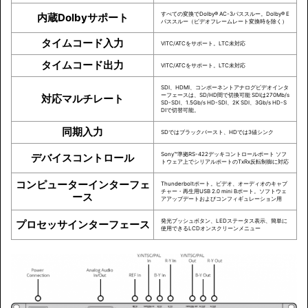
すべての変換でDolby® AC-3パススルー。Dolby® E
内蔵Dolbyサポート
パススルー（ビデオフレームレート変換時を除く）
タイムコード入力
VITC/ATCをサポート。LTC未対応
タイムコード出力
VITC/ATCをサポート。LTC未対応
SDI、HDMI、コンポーネントアナログビデオインタ
ーフェースは、SD/HD間で切換可能 SDIは270Mb/s
対応マルチレート
SD-SDI、1.5Gb/s HD-SDI、2K SDI、3Gb/s HD-S
DIで切替可能。
同期入力
SDではブラックバースト、HDでは3値シンク
Sony™準拠RS-422デッキコントロールポート ソフ
デバイスコントロール
トウェア上でシリアルポートのTxRx反転制御に対応
コンピューターインターフェ
Thunderboltポート。ビデオ、オーディオのキャプ
チャー・再生用USB 2.0 mini Bポート。ソフトウェ
ース
アアップデートおよびコンフィギュレーション用
発光プッシュボタン、LEDステータス表示、簡単に
プロセッサインターフェース
使用できるLCDオンスクリーンメニュー