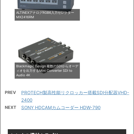
ALTINEXアナログRGB6入力セレクター
MX2416RM
Blackmagic Design 複数のSDIからオーデ
ィオを出力するMini Converter SDI to
Audio 4K
PREV
PROTECH製高性能リクロッカー搭載SDI分配器VHD-
2400
NEXT
SONY HDCAMカムコーダー HDW-790