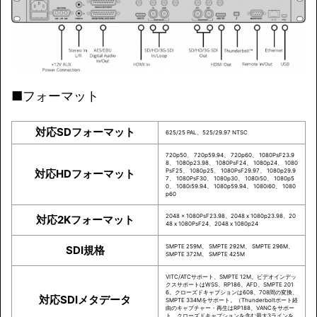
■フォーマット
対応SDフォーマット
625/25 PAL、525/29.97 NTSC
720p50、 720p59.94、 720p60、 1080PsF23.9
8、 1080p23.98、 1080PsF24、 1080p24、 1080
対応HDフォーマット
PsF25、 1080p25、 1080PsF29.97、 1080p29.9
7、 1080PsF30、 1080p30、 1080i50、 1080p5
0、 1080i59.94、 1080p59.94、 1080i60、 1080
p60
2048 x 1080PsF23.98、2048 x 1080p23.98、20
対応2Kフォーマット
48 x 1080PsF24、2048 x 1080p24
SMPTE 259M、 SMPTE 292M、 SMPTE 296M、
SDI規格
SMPTE 372M、 SMPTE 425M
VITC/ATCサポート、SMPTE 12M。ビデオインデッ
クスサポートはWSS、RP186、AFD、SMPTE 201
6。クローズドキャプションは608、708間の変換、
対応SDIメタデータ
SMPTE 334Mをサポート。（Thunderboltポート経
由のキャプチャー・再生はRP188、VANCをサポー
ト。クローズドキャプションを含む最大3ラインを