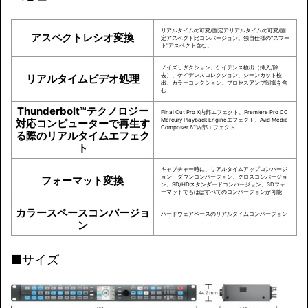
リアルタイムの可変/固定アリアルタイムの可変/固
アスペクトレシオ変換
定アスペクト比コンバージョン。独自仕様の"スマー
ト"アスペクト含む。
ノイズリダクション、ケイデンス検出（挿入/除
去）、ケイデンスコレクション、シーンカット検
リアルタイムビデオ処理
出、カラーコレクション、プロセスアンプ制御を含
む
Thunderbolt™テクノロジー
Final Cut Pro X内部エフェクト、Premiere Pro CC
Mercury Playback Engineエフェクト、Avid Media
対応コンピューターで再生す
Composer 6™内部エフェクト
る際のリアルタイムエフェク
ト
キャプチャー時に、リアルタイムアップコンバージ
ョン、ダウンコンバージョン、クロスコンバージョ
フォーマット変換
ン、SD/HDスタンダードコンバージョン。3Dフォ
ーマットでもほぼすべてのコンバージョンが可能
カラースペースコンバージョ
ハードウェアベースのリアルタイムコンバージョン
ン
■サイズ