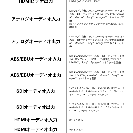
HDMIビデオ出力
HDMI（Aタイプ端子）1系統。
DB-25プロ仕様バランスアナログオーディオ入力 4
系統（4オーディオチャンネル） ピン配列はYamah
a™、Mackie™、Sony™、Apogee™ コネクターと互
アナログオーディオ入力
換
RCAアンバランスアナログオーディオ 2系統（民生
機器用）
DB-25プロ仕様バランスアナログオーディオ出力 4
系統（4オーディオチャンネル） ピン配列はYamah
アナログオーディオ出力
a™、Mackie™、Sony™、Apogee™ コネクターと互
換
DB-25 AES/EBUペア 4系統（8オーディオチャンネ
AES/EBUオーディオ入力
ル） サンプルレート変換。ピン配列はYamaha™、
Mackie™、Sony™、Apogee™ コネクターと互換
DB-25 AES/EBUペア 4系統（8オーディオチャンネ
AES/EBUオーディオ出力
ル） ピン配列はYamaha™、Mackie™、Sony™、Ap
ogee™ コネクターと互換
16チャンネル。SD、HD、3Gb/s HD、2K対応。Th
SDIオーディオ入力
underboltポート経由のキャプチャーで、16チャン
ネル（HD、2K）、8チャンネル（SD）
16チャンネル。SD、HD、3Gb/s HD、2K対応。Th
SDIオーディオ出力
underboltポート経由の再生で、16チャンネル（H
D、2K）、8チャンネル（SD）
HDMIオーディオ入力
8チャンネル
HDMIオーディオ出力
8チャンネル