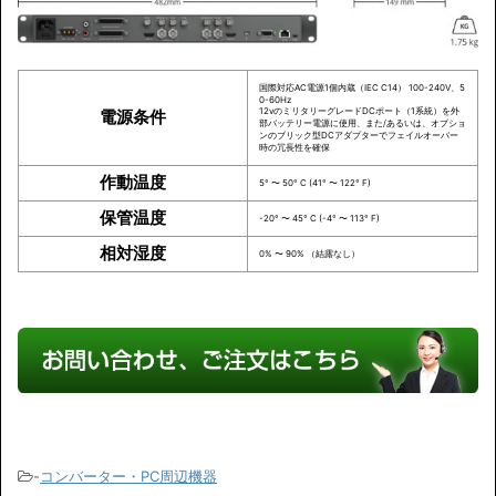
国際対応AC電源1個内蔵（IEC C14） 100-240V、5
0-60Hz
12vのミリタリーグレードDCポート（1系統）を外
電源条件
部バッテリー電源に使用、また/あるいは、オプショ
ンのブリック型DCアダプターでフェイルオーバー
時の冗長性を確保
作動温度
5° 〜 50° C (41° 〜 122° F)
保管温度
-20° 〜 45° C (-4° 〜 113° F)
相対湿度
0% 〜 90% （結露なし）
-
コンバーター・PC周辺機器