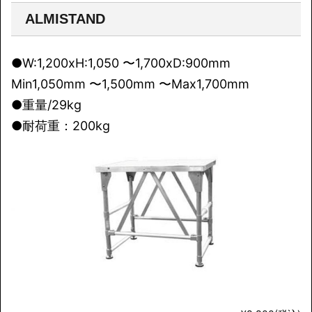
ALMISTAND
●W:1,200xH:1,050 〜1,700xD:900mm
Min1,050mm 〜1,500mm 〜Max1,700mm
●重量/29kg
●耐荷重：200kg