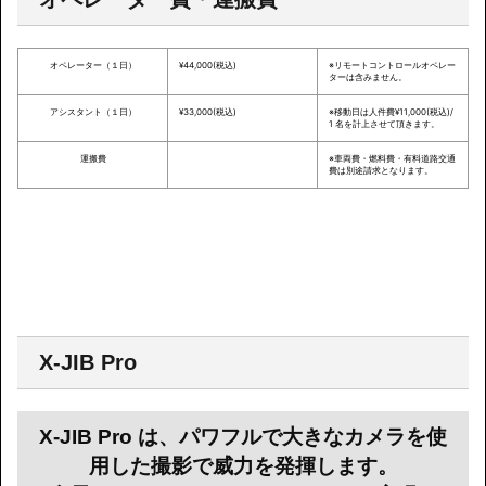
オペレーター（１日）
¥44,000(税込)
※リモートコントロールオペレー
ターは含みません。
アシスタント（１日）
¥33,000(税込)
※移動日は人件費¥11,000(税込)/
1 名を計上させて頂きます。
運搬費
※車両費・燃料費・有料道路交通
費は別途請求となります。
X-JIB Pro
X-JIB Pro は、パワフルで大きなカメラを使
用した撮影で威力を発揮します。