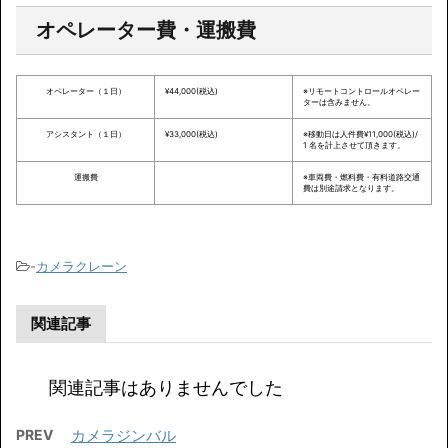
オペレーター費・運搬費
オペレーター（１日）
¥44,000(税込)
※リモートコントロールオペレー
ターは含みません。
アシスタント（１日）
¥33,000(税込)
※移動日は人件費¥11,000(税込)/
1 名を計上させて頂きます。
運搬費
※車両費・燃料費・有料道路交通
費は別途請求となります。
-
カメラクレーン
関連記事
関連記事はありませんでした
PREV
カメラジンバル