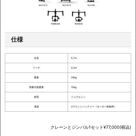
仕様
全長
5.7m
リーチ
4.3m
重量
28kg
搭載可能重量
10kg
材質
ジュラルミン
電源
Vマウントバッテリー（モーター制御用）
クレーンとジンバル1セット¥77,000(税込)