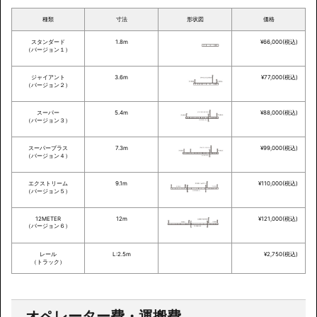
種類
寸法
形状図
価格
スタンダード
1.8m
¥66,000(税込)
（バージョン１）
ジャイアント
3.6m
¥77,000(税込)
（バージョン２）
スーパー
5.4m
¥88,000(税込)
（バージョン３）
スーパープラス
7.3m
¥99,000(税込)
（バージョン４）
エクストリーム
9.1m
¥110,000(税込)
（バージョン５）
12METER
12m
¥121,000(税込)
（バージョン６）
レール
L:2.5m
¥2,750(税込)
（トラック）
オペレーター費・運搬費