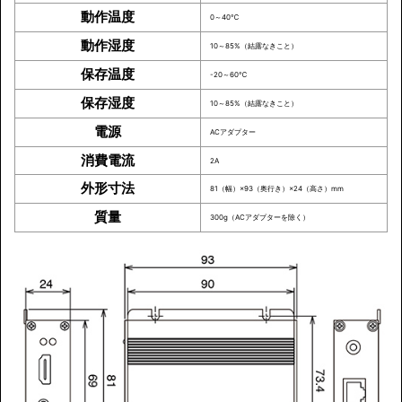
動作温度
0～40℃
動作湿度
10～85%（結露なきこと）
保存温度
-20～60℃
保存湿度
10～85%（結露なきこと）
電源
ACアダプター
消費電流
2A
外形寸法
81（幅）×93（奥行き）×24（高さ）mm
質量
300g（ACアダプターを除く）