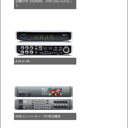
信機OTR-292RXM、OTR-292TXのセッ
ト
AJA Io 4K
RGBコンバーター・PC周辺機器