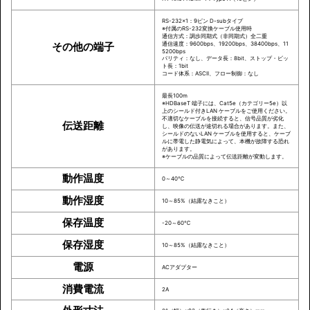
RS-232×1：9ピン D-subタイプ
※付属のRS-232変換ケーブル使用時
通信方式：調歩同期式（非同期式）全二重
その他の端子
通信速度：9600bps、19200bps、38400bps、11
5200bps
パリティ：なし、データ長：8bit、ストップ・ビッ
ト長：1bit
コード体系：ASCII、フロー制御：なし
最長100m
※HDBaseT 端子には、Cat5e（カテゴリー5e）以
上のシールド付きLAN ケーブルをご使用ください。
不適切なケーブルを接続すると、信号品質が劣化
伝送距離
し、映像の伝送が途切れる場合があります。また、
シールドのないLAN ケーブルを使用すると、ケーブ
ルに帯電した静電気によって、本機が故障する恐れ
があります。
※ケーブルの品質によって伝送距離が変動します。
動作温度
0～40℃
動作湿度
10～85%（結露なきこと）
保存温度
-20～60℃
保存湿度
10～85%（結露なきこと）
電源
ACアダプター
消費電流
2A