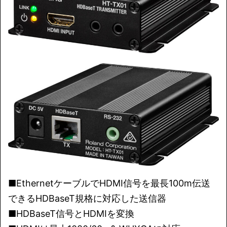
■EthernetケーブルでHDMI信号を最長100m伝送
できるHDBaseT規格に対応した送信器
■HDBaseT信号とHDMIを変換