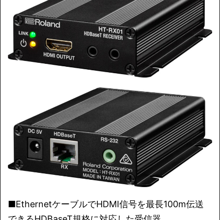
■EthernetケーブルでHDMI信号を最長100m伝送
できるHDBaseT規格に対応した受信器