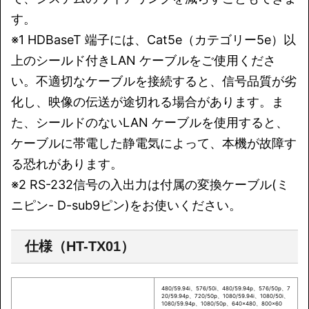
す。
※1 HDBaseT 端子には、Cat5e（カテゴリー5e）以
上のシールド付きLAN ケーブルをご使用くださ
い。不適切なケーブルを接続すると、信号品質が劣
化し、映像の伝送が途切れる場合があります。ま
た、シールドのないLAN ケーブルを使用すると、
ケーブルに帯電した静電気によって、本機が故障す
る恐れがあります。
※2 RS-232信号の入出力は付属の変換ケーブル(ミ
ニピン- D-sub9ピン)をお使いください。
仕様（HT-TX01）
480/59.94i、576/50i、480/59.94p、576/50p、7
20/59.94p、720/50p、1080/59.94i、1080/50i、
1080/59.94p、1080/50p、640×480、800×60