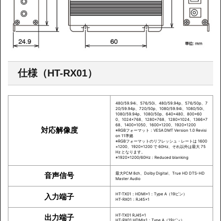
仕様（HT-RX01）
480/59.94i、576/50i、480/59.94p、576/50p、7
20/59.94p、720/50p、1080/59.94i、1080/50i、
1080/59.94p、1080/50p、640×480、800×60
0、1024×768、1280×768、1280×1024、1366×7
68、1400×1050、1600×1200、1920×1200
対応解像度
※RGBフォーマット：VESA DMT Version 1.0 Revisi
on 11準拠
※RGBフォーマットのリフレッシュ・レートは 1600
×1200、1920×1200 で 60Hz、それ以外は最大 75
Hz となります。
※1920×1200/60Hz：Reduced blanking
音声信号
最大PCM 8ch、Dolby Digital、True HD DTS-HD
Master Audio
HT-TX01：HDMI×1：Type A（19ピン）
入力端子
HT-RX01：RJ45×1
出力端子
HT-TX01 RJ45×1
HT-RX01 HDMI×1：Type A（19ピン）