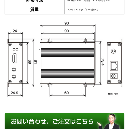
外形寸法
81（幅）×93（奥行き）×24（高さ）mm
質量
300g（ACアダプターを除く）