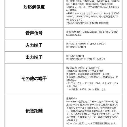
0、1024×768、1280×768、1280×1024、1366×7
68、1400×1050、1600×1200、1920×1200
対応解像度
※RGBフォーマット：VESA DMT Version 1.0 Revisi
on 11準拠
※RGBフォーマットのリフレッシュ・レートは 1600
×1200、1920×1200 で 60Hz、それ以外は最大 75
Hz となります。
※1920×1200/60Hz：Reduced blanking
音声信号
最大PCM 8ch、Dolby Digital、True HD DTS-HD
Master Audio
HT-TX01：HDMI×1：Type A（19ピン）
入力端子
HT-RX01：RJ45×1
出力端子
HT-TX01 RJ45×1
HT-RX01 HDMI×1：Type A（19ピン）
RS-232×1：9ピン D-subタイプ
※付属のRS-232変換ケーブル使用時
通信方式：調歩同期式（非同期式）全二重
その他の端子
通信速度：9600bps、19200bps、38400bps、11
5200bps
パリティ：なし、データ長：8bit、ストップ・ビッ
ト長：1bit
コード体系：ASCII、フロー制御：なし
最長100m
※HDBaseT 端子には、Cat5e（カテゴリー5e）以
上のシールド付きLAN ケーブルをご使用ください。
不適切なケーブルを接続すると、信号品質が劣化
伝送距離
し、映像の伝送が途切れる場合があります。また、
シールドのないLAN ケーブルを使用すると、ケーブ
ルに帯電した静電気によって、本機が故障する恐れ
があります。
※ケーブルの品質によって伝送距離が変動します。