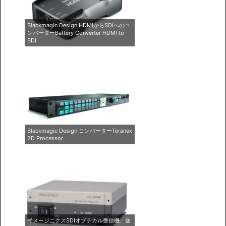
Blackmagic Design HDMIからSDIへのコ
ンバーターBattery Converter HDMI to
SDI
Blackmagic Design コンバーターTeranex
2D Processor
イメージニクスSDIオプテカル受信機、送