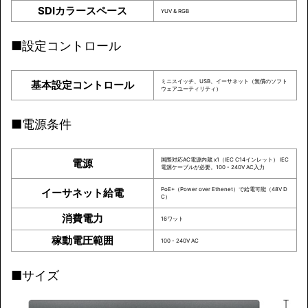
SDIカラースペース
YUV & RGB
■設定コントロール
ミニスイッチ、USB、イーサネット（無償のソフト
基本設定コントロール
ウェアユーティリティ）
■電源条件
国際対応AC電源内蔵 x1（IEC C14インレット） IEC
電源
電源ケーブルが必要。100 - 240V AC入力
PoE+（Power over Ethenet）で給電可能（48V D
イーサネット給電
C）
消費電力
16ワット
稼動電圧範囲
100 - 240V AC
■サイズ