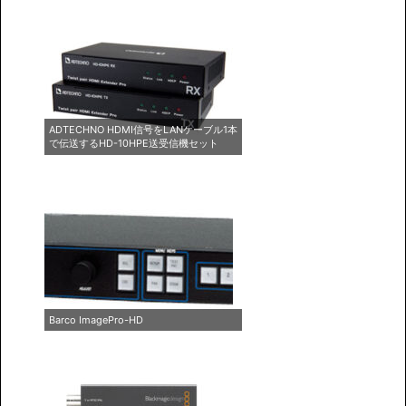
ADTECHNO HDMI信号をLANケーブル1本
で伝送するHD-10HPE送受信機セット
Barco ImagePro-HD