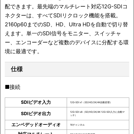
配できます。最先端のマルチレート対応12G-SDIコ
ネクターは、すべてSDIリクロック機能を搭載。
2160p60までのSD、HD、Ultra HDを自動で切り替
えます。単一のSDI信号をモニター、スイッチャ
ー、エンコーダーなど複数のデバイスに分配する環
境に最適です。
仕様
■接続
SDIビデオ入力
12G‑SDI x1（SD/HD/2K/4K自動切替）
12G‑SDI x8（SD/HD/2K/4K 12G‑SDI入力に自動マ
SDIビデオ出力
ッチ）
エンベデッドオーディオ
16チャンネル