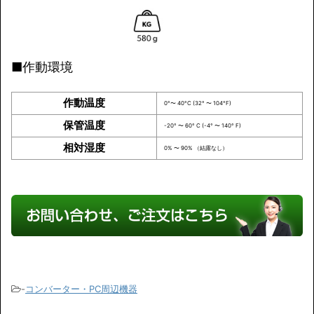
■作動環境
作動温度
0°〜 40°C (32° 〜 104°F)
保管温度
-20° 〜 60° C (-4° 〜 140° F)
相対湿度
0% 〜 90% （結露なし）
-
コンバーター・PC周辺機器