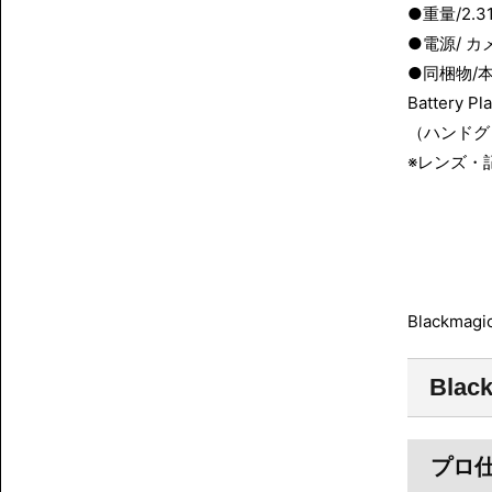
●重量/2.31
●電源/ 
●同梱物/本体、
Battery
（ハンドグ
※レンズ・
Blackmag
Blac
プロ