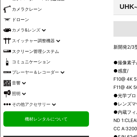
UHK-
カメラクレーン
ドローン
カメラ&レンズ
スイッチャー調整機器
新開発2/3
スクリーン管理システム
コミュニケーション
●撮像素子/ 
●感度/
プレーヤー＆レコーダー
F10@ 4K 5
音響
F11@ 4K 5
照明
●光学ブロッ
●レンズマ
その他アクセサリー
●内蔵フィ
機材レンタルについて
ND 1:CLEAR
CC A:3200
●S/N 62