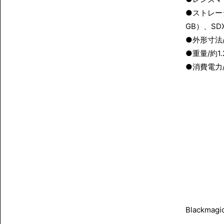
●ストレージ
GB）、SD
●外形寸法/W
●重量/約1
●消費電力/
Blackmag