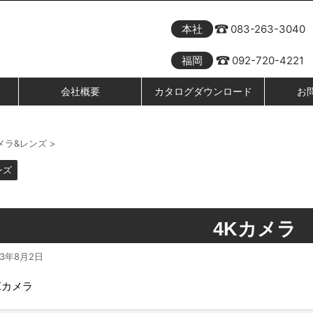
本社
083-263-3040
福岡
092-720-4221
会社概要
カタログダウンロード
お
メラ&レンズ
>
ンズ
4Kカメラ
23年8月2日
4Kカメラ