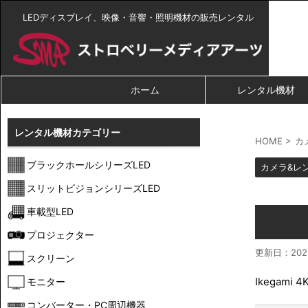
LEDディスプレイ、映像・音響・照明機材の販売レンタル
ホーム
レンタル機材
レンタル機材カテゴリー
HOME
>
カ
ブラックホールシリーズLED
カメラ&レ
スリットビジョンシリーズLED
車載型LED
プロジェクター
更新日：
20
スクリーン
Ikegami 
モニター
コンバーター・PC周辺機器