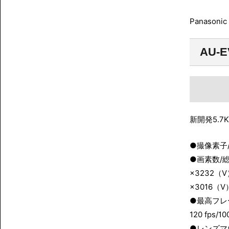
Panasoni
AU-E
新開発5.
●撮像素子
●画素数/総
×3232（
×3016（V
●最高フレーム
120 fps/1
●レンズマ