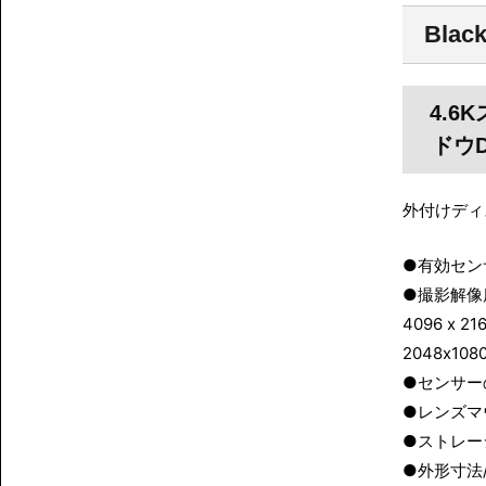
Blac
4.6
ドウD
外付けディ
●有効センサ
●撮影解像度/4
4096 x 21
2048x1080
●センサーの
●レンズマウ
●ストレージタイ
●外形寸法/W