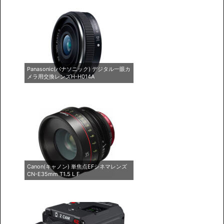
Panasonic(パナソニック) デジタル一眼カ
メラ用交換レンズH-H014A
Canon(キャノン) 単焦点EFシネマレンズ
CN-E35mm T1.5 L F