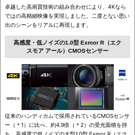
卓越した高画質技術の組み合わせにより、4Kなら
ではの高精細映像を実現しました。二度とない思い
出のシーンをリアルに再現します。
高感度・低ノイズの1.0型 Exmor R（エク
スモア アール）CMOSセンサー
従来のハンディカムで採用されているCMOSセンサ
ー（＊1）に比べ、約4.9倍（＊2）の受光面積を持
ち、高感度で低ノイズの大型1.0型 Exmor R（エク