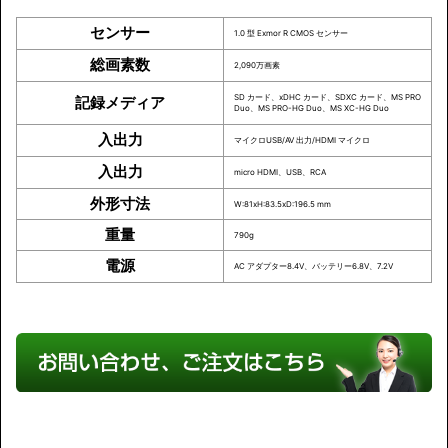
センサー
1.0 型 Exmor R CMOS センサー
総画素数
2,090万画素
SD カード、xDHC カード、SDXC カード、MS PRO
記録メディア
Duo、MS PRO-HG Duo、MS XC-HG Duo
入出力
マイクロUSB/AV 出力/HDMI マイクロ
入出力
micro HDMI、USB、RCA
外形寸法
W:81xH:83.5xD:196.5 mm
重量
790g
電源
AC アダプター8.4V、バッテリー6.8V、7.2V