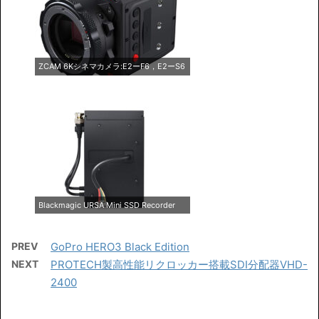
ZCAM 6Kシネマカメラ:E2ーF6，E2ーS6
Blackmagic URSA Mini SSD Recorder
PREV
GoPro HERO3 Black Edition
NEXT
PROTECH製高性能リクロッカー搭載SDI分配器VHD-
2400