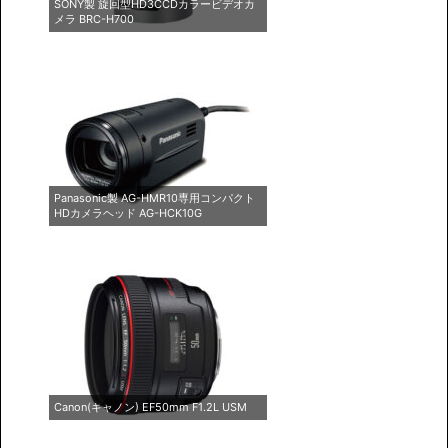
SONY製 旋回型HD3CCDカラービデオカ
メラ BRC-H700
Panasonic製 AG-HMR10専用コンパクト
HDカメラヘッド AG-HCK10G
Canon(キャノン) EF50mm F1.2L USM