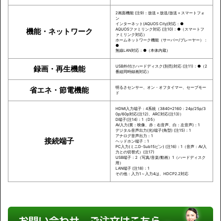
2画面機能 (注9)：放送＋放送/放送＋スマートフォ
ン
インターネット(AQUOS City)対応：●
機能・ネットワーク
AQUOSファミリンク対応 (注10)：●（スマートフ
ァミリンク対応）
ホームネットワーク機能（サーバー/プレーヤー）：
●
無線LAN対応：●（本体内蔵）
USB外付けハードディスク(別売)対応 (注11)：●（2
録画・再生機能
番組同時録画対応）
明るさセンサー、オン・オフタイマー、セーブモー
省エネ・節電機能
ド
HDMI入力端子：4系統（3840×2160：24p/25p/3
0p/60p対応(注12)、ARC対応(注13)）
D端子(注14)：1（D5）
AV入力(黄：映像、赤：右音声、白：左音声)：1
デジタル音声出力(光)端子(角型) (注15)：1
アナログ音声出力：1
接続端子
ヘッドホン端子：1
PC入力(ミニD-Sub15ピン) (注16)：1（音声：AV入
力との切替式）(注17)
USB端子：2（写真/音楽/動画）1（ハードディスク
用）
LAN端子 (注18)：1
その他：入力1～入力4は、HDCP2.2対応