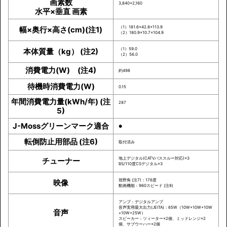
画素数
3,840×2,160
水平×垂直 画素
（1）181.6×42.8×113.9
幅×奥行×高さ(cm)(注1)
（2）180.9×10.7×104.9
（1）59.0
本体質量（kg） (注2)
（2）56.0
消費電力(W) (注4)
約498
待機時消費電力(W)
0.15
年間消費電力量(kWh/年) (注
287
5)
J-Mossグリーンマーク適合
●
転倒防止用部品 (注6)
取付済み
地上デジタル(CATVパススルー対応)×3
チューナー
BS/110度CSデジタル×3
視野角 (注7)：176度
映像
動画機能：960スピード (注8)
アンプ：デジタルアンプ
音声実用最大出力(JEITA)：65W（10W+10W+10W
音声
+10W+25W）
スピーカー：ツィーター×2個、ミッドレンジ×2
個、サブウーハー×2個