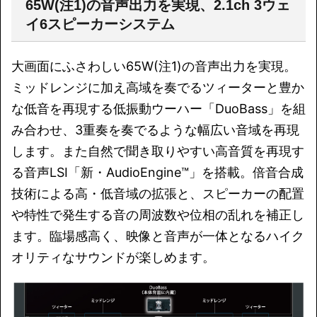
65W(注1)の音声出力を実現、2.1ch 3ウェ
イ6スピーカーシステム
大画面にふさわしい65W(注1)の音声出力を実現。
ミッドレンジに加え高域を奏でるツィーターと豊か
な低音を再現する低振動ウーハー「DuoBass」を組
み合わせ、3重奏を奏でるような幅広い音域を再現
します。また自然で聞き取りやすい高音質を再現す
る音声LSI「新・AudioEngine™」を搭載。倍音合成
技術による高・低音域の拡張と、スピーカーの配置
や特性で発生する音の周波数や位相の乱れを補正し
ます。臨場感高く、映像と音声が一体となるハイク
オリティなサウンドが楽しめます。