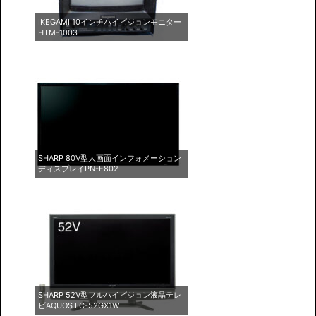
IKEGAMI 10インチハイビジョンモニター
HTM-1003
SHARP 80V型大画面インフォメーション
ディスプレイPN-E802
SHARP 52V型フルハイビジョン液晶テレ
ビAQUOS LC-52GX1W