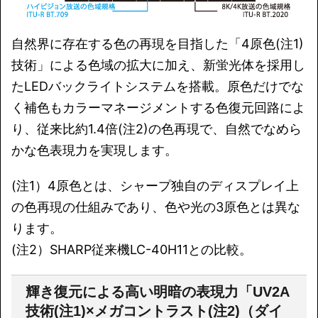
自然界に存在する色の再現を目指した「4原色(注1)
技術」による色域の拡大に加え、新蛍光体を採用し
たLEDバックライトシステムを搭載。原色だけでな
く補色もカラーマネージメントする色復元回路によ
り、従来比約1.4倍(注2)の色再現で、自然でなめら
かな色表現力を実現します。
(注1）4原色とは、シャープ独自のディスプレイ上
の色再現の仕組みであり、色や光の3原色とは異な
ります。
(注2）SHARP従来機LC-40H11との比較。
輝き復元による高い明暗の表現力「UV2A
技術(注1)×メガコントラスト(注2)（ダイ