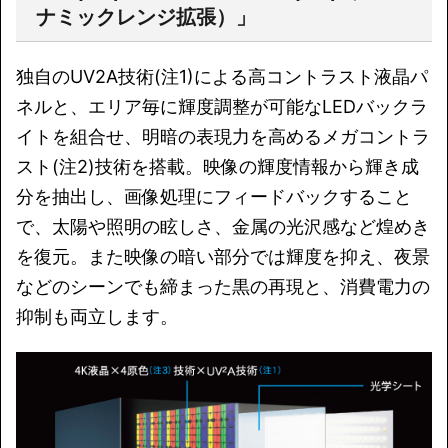
ナミックレンジ拡張）」
独自のUV2A技術(注1)による高コントラスト液晶パ
ネルと、エリア毎に輝度調整が可能なLEDバックラ
イトを組合せ、明暗の表現力を高めるメガコントラ
スト(注2)技術を搭載。映像の輝度情報から輝き成
分を抽出し、画像処理にフィードバックすること
で、太陽や照明の眩しさ、金属の光沢感など煌めき
を復元。また映像の暗い部分では輝度を抑え、夜景
などのシーンでも締まった黒の再現と、消費電力の
抑制も両立します。