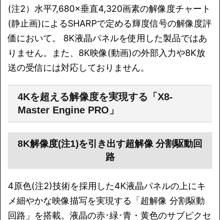
(注2）水平7,680×垂直4,320画素の解像度チャート
(静止画)によるSHARPで定める輝度信号の解像度評
価において。 8K液晶パネルを使用した製品ではあ
りません。また、8K映像(動画)の外部入力や8K放
送の受信には対応しておりません。
4Kを超える解像度を実現する「X8-
Master Engine PRO」
8K解像度(注1)を引き出す超解像 分割駆動回
路
4原色(注2)技術を採用した4K液晶パネルの上にキ
メ細やかな映像描写を実現する「超解像 分割駆動
回路」を搭載。液晶の赤･緑･青・黄色のサブピクセ