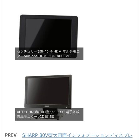
センチュリー製8インチHDMIマルチモニ
ターplus one HDMI LCD-8000VH
ADTECHNO製 10.1型ワイドSDI端子搭載
液晶モニターLCD1015S
PREV
SHARP 80V型大画面インフォメーションディスプレ