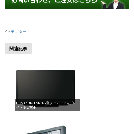
-
モニター
関連記事
SHARP BIG PAD70V型タッチディスプレ
イ PN-L705H