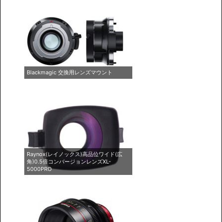
Blackmagic 交換用レンズマウント
Raynox(レイノックス)高品位ワイド(広
角)0.5倍コンバージョンレンズXL-
5000PRO