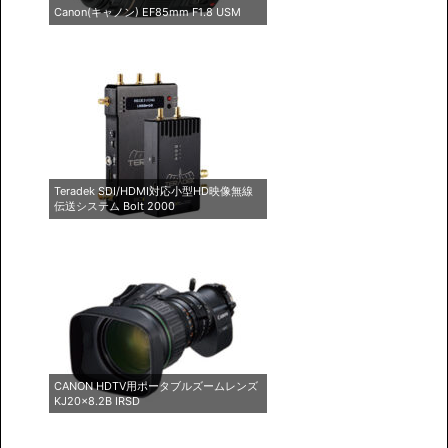
Canon(キャノン) EF85mm F1.8 USM
Teradek SDI/HDMI対応小型HD映像無線
伝送システム Bolt 2000
CANON HDTV用ポータブルズームレンズ
KJ20×8.2B IRSD