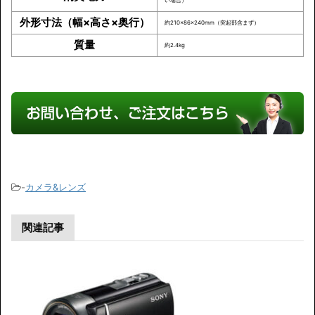
い場合）
外形寸法（幅×高さ×奥行）
約210×86×240mm（突起部含まず）
質量
約2.4kg
-
カメラ&レンズ
関連記事