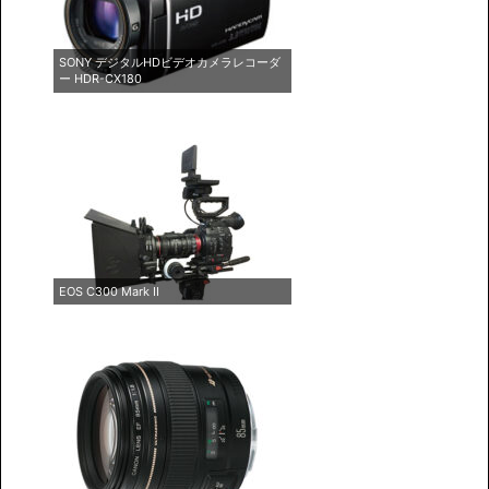
SONY デジタルHDビデオカメラレコーダ
ー HDR-CX180
EOS C300 Mark II