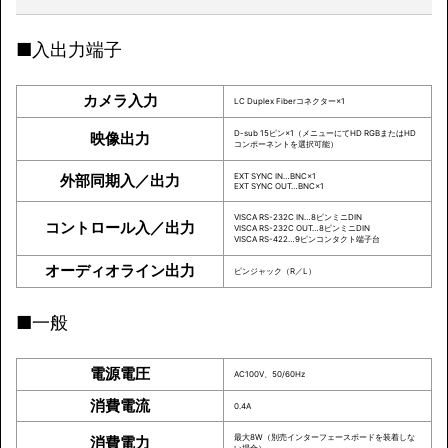
■入出力端子
カメラ入力
LC Duplex Fiberコネクター×1
‎D-sub 15ピン×1（メニューにてHD RGBまたはHD
映像出力
コンポーネントを選択可能）
外部同期入／出力
EXT SYNC IN…BNC×1
EXT SYNC OUT…BNC×1
VISCA RS-232C IN…8ピンミニDIN
コントロール入／出力
VISCA RS-232C OUT…8ピンミニDIN
VISCA RS-422…9ピンコンタクト端子台
オーディオライン出力
ピンジャック（R／L）
■一般
電源電圧
‎AC100V、50/60Hz
消費電流
‎0.4A
最大8W（別売インターフェースボードを装着しな
消費電力